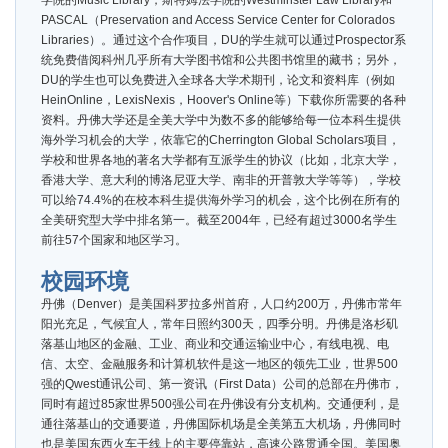
学院的Music Library，斯特姆法学院的Westminster Law Library和
PASCAL（Preservation and Access Service Center for Colorados
Libraries）。通过这个合作项目，DU的学生就可以通过Prospector系
统免费借阅科州几乎所有大学图书馆和公共图书馆里的藏书；另外，
DU的学生也可以免费进入全球各大学术期刊，论文和资料库（例如
HeinOnline，LexisNexis，Hoover's Online等）下载你所需要的各种
资料。丹佛大学还是全美大学中为数不多的能够给每一位本科生提供
海外学习机会的大学，依靠它的Cherrington Global Scholars项目，
学校和世界各地的著名大学都有互派学生的协议（比如，北京大学，
香港大学、意大利的博洛尼亚大学、南非的开普敦大学等等），学校
可以给74.4%的在校本科生提供海外学习的机会，这个比例在所有的
全美研究型大学中排名第一。截至2004年，已经有超过3000名学生
前往57个国家和地区学习。
校园环境
丹佛（Denver）是美国科罗拉多州首府，人口约200万，丹佛市常年
阳光充足，气候宜人，常年日照约300天，四季分明。丹佛是洛杉矶
落基山地区的金融、工业、商业和交通运输业中心，有线电视、电
信、太空、金融服务和计算机软件是这一地区的领先工业，世界500
强的Qwest通讯公司、第一资讯（First Data）公司的总部在丹佛市，
同时有超过85家世界500强公司在丹佛设有分支机构。交通便利，是
通往落基山的交通要道，丹佛国际机场是全美第五大机场，丹佛同时
也是美国东西火车干线上的主要停靠站，高速公路贯通全国。美国奥