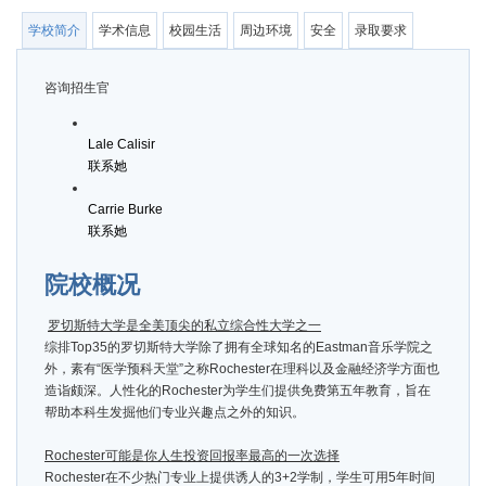
学校简介
学术信息
校园生活
周边环境
安全
录取要求
咨询招生官
Lale Calisir
联系她
Carrie Burke
联系她
院校概况
罗切斯特大学是全美顶尖的私立综合性大学之一
综排Top35的罗切斯特大学除了拥有全球知名的Eastman音乐学院之
外，素有“医学预科天堂”之称Rochester在理科以及金融经济学方面也
造诣颇深。人性化的Rochester为学生们提供免费第五年教育，旨在
帮助本科生发掘他们专业兴趣点之外的知识。
Rochester
可能是你人生投资回报率最高的一次选择
Rochester在不少热门专业上提供诱人的3+2学制，学生可用5年时间