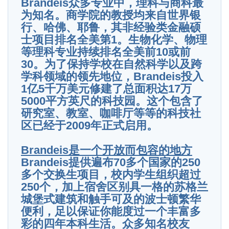
Brandeis众多专业中，理科与商科最
为知名。商学院的教授均来自世界银
行、哈佛、耶鲁，其非经验类金融硕
士项目排名全美第1。生物化学、物理
等理科专业持续排名全美前10或前
30。为了保持学校在自然科学以及跨
学科领域的领先地位，Brandeis投入
1亿5千万美元修建了总面积达17万
5000平方英尺的科技园。这个包含了
研究室、教室、咖啡厅等等的科技社
区已经于2009年正式启用。
Brandeis
是一个开放而包容的地方
Brandeis提供遍布70多个国家的250
多个交换生项目，校内学生组织超过
250个，加上宿舍区别具一格的苏格兰
城堡式建筑和触手可及的波士顿繁华
便利，足以保证你能度过一个丰富多
彩的四年本科生活。众多知名校友