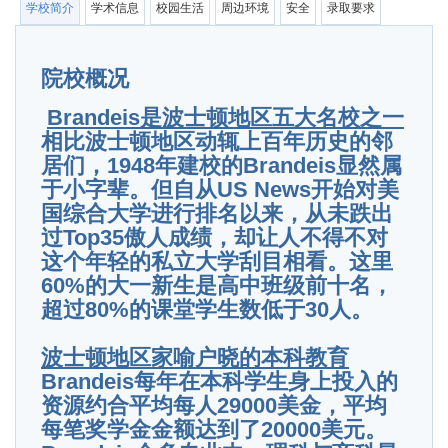
学校简介
学术信息
校园生活
周边环境
安全
录取要求
院校概况
Brandeis
是波士顿地区五大名校之一
相比波士顿地区动辄上百年历史的邻
居们，1948年建校的Brandeis显然属
于小字辈。但自从US News开始对美
国综合大学进行排名以来，从未跌出
过Top35傲人成绩，却让人不得不对
这个年轻的私立大学刮目相看。这里
60%的大一新生是高中班级前十名，
超过80%的课堂学生数低于30人。
波士顿地区家喻户晓的本科教育
Brandeis每年在本科学生身上投入的
资源约合平均每人29000美金，平均
每笔奖学金金额达到了20000美元。