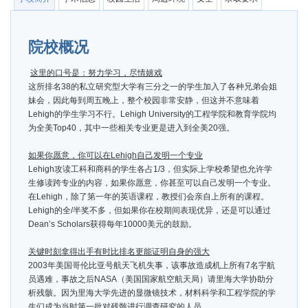
院校概况
这里的口号是：努力学习，尽情嬉戏
这所排名38的私立研究型大学有三分之一的学生加入了各种兄弟会姐
妹会，因此每到周五晚上，整个校园非常安静，但这并不意味着
Lehigh的学生学习不行。Lehigh University的工程学院和教育学院均
为全美Top40，其中一些相关专业更是进入到全美20强。
如果你愿意，你可以在
Lehigh
自己发明一个专业
Lehigh攻读工科和商科的学生各占1/3，但实际上学校希望也允许学
生修读跨专业的内容，如果你愿意，你甚至可以自己发明一个专业。
在Lehigh，除了第一年的英语课程，教授们会亲自上所有的课程。
Lehigh的全/半奖不多，但如果你在校期间表现优异，还是可以通过
Dean’s Scholars获得每年10000美元的鼓励。
关键时刻拿得出手有时比排名更能证明自身的强大
2003年美国哥伦比亚号航天飞机失事，该事故造成机上所有7名宇航
员遇难，事故之后NASA（美国国家航空航天局）请里海大学协助分
析残骸。因为里海大学先进的显微镜技术，材料科学和工程学院的学
生们成为当时第一批对残骸进行调查研究的人员。