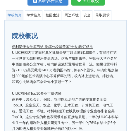
索取该校信息
关注该校
学校简介
学术信息
校园生活
周边环境
安全
录取要求
院校概况
伊利诺伊大学厄巴纳
-
香槟分校是美国“十大盟校”成员
UIUC校园内古老而经典的建筑最早可以追溯到1800年，有些还在第
一次世界大战时被用作训练场。这所与威斯康辛、密歇根大学齐名的
中西部顶尖公立学校，校内的设施配置堪称世界一流。如果你觉得耗
资2100万美元藏书2400万卷的图书馆，拥有5个剧场、年演出场次超
过300场的艺术表演中心不算稀罕的话，校内冰上运动场、摔跤场、
和高尔夫球场会不会让你小震撼一下？
UIUC
有
N
多
Top10
专业可供选择
商科中，涉及会计、保险、管理以及房地产类的专业排名全美
Top10。航空航天、农业、化学、土木工程、计算机工程、电气工
程、通讯工程、环境、材料/机械工程以及物理的专业也都排名全美
Top10。这些专业的出色表现带来的直接结果是，一半的UIUC本科毕
业生一年内顺利升入相关研究生专业，另一半中的76%在毕业后6个
月内即进入相关专业领域开始自己的职业生涯。