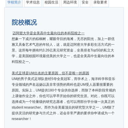
学校简介
学术信息
校园生活
周边环境
安全
录取要求
院校概况
迈阿密大学是全美高中生最向往的本科院校之一
想象一下成片的棕榈树，耀眼夺目的海滩，无尽的阳光，加上一群优
雅又具备艺术气息的年轻人，这，就是迈阿密大学多彩生活方式的一
景。这所每年拥有约3.26亿美元研究资金，全美排名Top50的私立大
学，是美国校园环境最优美的大学之一，也是全美高中生最向往的本
科院校之一。
美式足球是
UM
出名的主要原因，但不是唯一的原因
UM的男子美式足球队曾经5夺全美冠军，而学术上，海洋科学和音乐
专业领域的声名远扬以及非常强势的商科也是UM受人器重很重要的
原因。实际上，UM提供180个专业供你选择，而除了本科阶段常规的
上课做作业之外，你也可以早早开始你的研究生涯。对此，你既可以
选择成为一个轻量级的研究志愿者，也可以用部分学分做一次真正的
student researcher。而作为全美最顶尖的研究型大学之一，UM除了
提供灵活的研究参与方式之外，还会非常严肃的要求你申请成为一个
researcher！